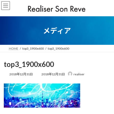
コ
ナ
ン
ビ
テ
ゲ
ン
ー
ツ
シ
へ
ョ
メディア
ス
ン
キ
に
ッ
移
プ
動
HOME
top3_1900x600
top3_1900x600
top3_1900x600
最
2018年12月31日
2018年12月31日
realiser
終
更
新
日
時
: